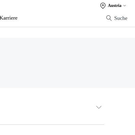
Austria
Karriere
Suche
e Green Transition" (EmpCo) ist auf dem Weg