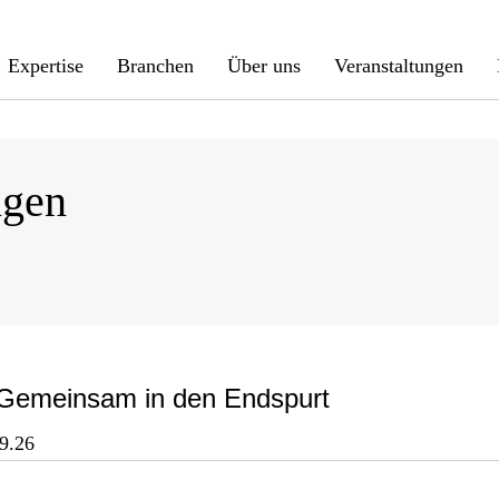
Expertise
Branchen
Über uns
Veranstaltungen
ngen
Gemeinsam in den Endspurt
9.26
 Umsetzung der EU-Richtlinie "Empowering Consumers for th